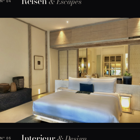
Reisen
& Escapes
Nº 04
Interieur
& Design
Nº 05