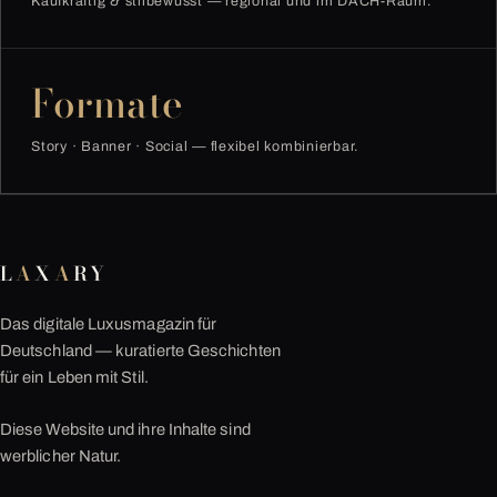
Kaufkräftig & stilbewusst — regional und im DACH-Raum.
Formate
Story · Banner · Social — flexibel kombinierbar.
L
A
X
A
RY
Das digitale Luxusmagazin für
Deutschland — kuratierte Geschichten
für ein Leben mit Stil.
Diese Website und ihre Inhalte sind
werblicher Natur.