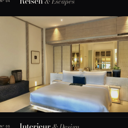
Reisen
& Escapes
Nº 04
Interieur
& Design
Nº 05