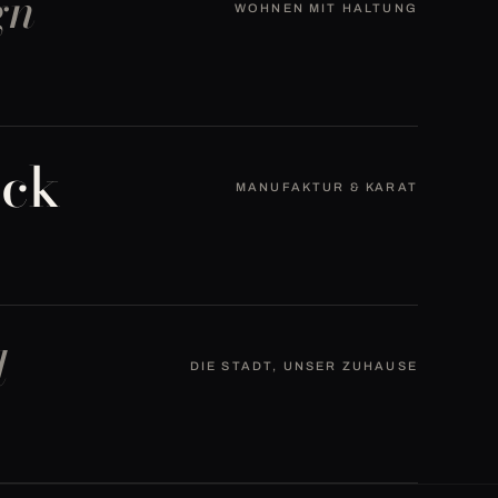
gn
WOHNEN MIT HALTUNG
uck
MANUFAKTUR & KARAT
l
DIE STADT, UNSER ZUHAUSE