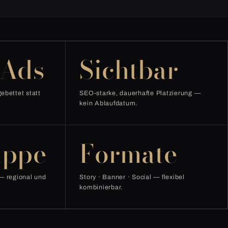
 Ads
Sichtbar
ebettet statt
SEO-starke, dauerhafte Platzierung —
kein Ablaufdatum.
uppe
Formate
 — regional und
Story · Banner · Social — flexibel
kombinierbar.