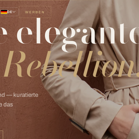
ie elegant
DE
WERBEN
Rebellion
nd — kuratierte
e das