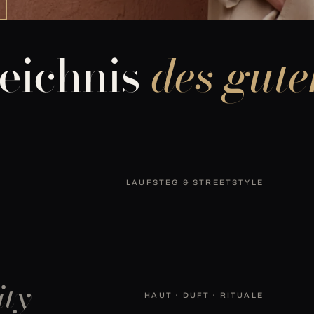
zeichnis
des gute
LAUFSTEG & STREETSTYLE
ity
HAUT · DUFT · RITUALE