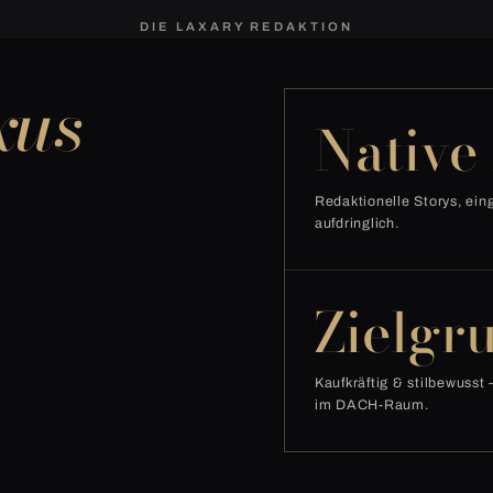
DIE LAXARY REDAKTION
xus
Native
Redaktionelle Storys, eing
aufdringlich.
Zielgr
Kaufkräftig & stilbewusst
im DACH-Raum.