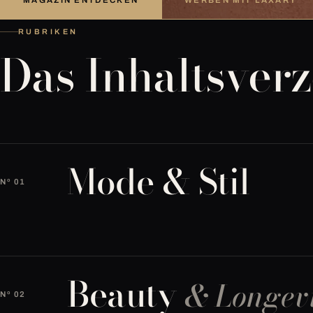
RUBRIKEN
Das Inhaltsver
Mode & Stil
Nº 01
Beauty
& Longev
Nº 02