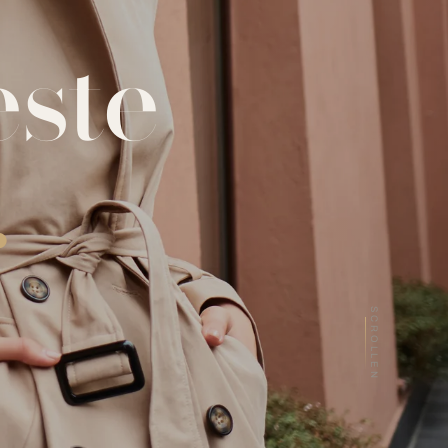
este
.
SCROLLEN