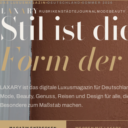
DAS LUXUSMAGAZIN
DEUTSCHLAND
SOMMER 2026
Stil ist d
L
A
X
A
RY
RUBRIKEN
STÄDTE
JOURNAL
MODE
BEAUTY
Form der 
LAXARY ist das digitale Luxusmagazin für Deutschla
Mode, Beauty, Genuss, Reisen und Design für alle, di
Besondere zum Maßstab machen.
MAGAZIN ENTDECKEN
WERBEN MIT LAXARY