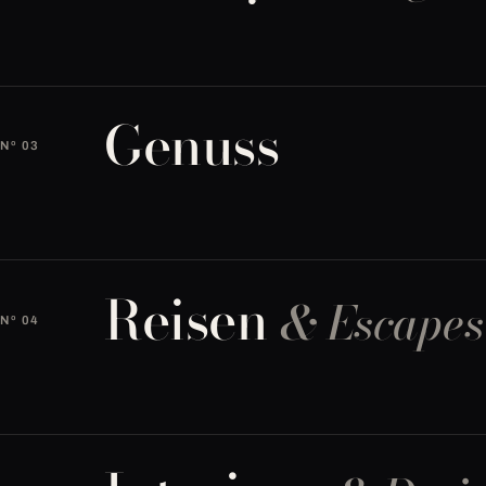
Genuss
Nº 03
Reisen
& Escapes
Nº 04