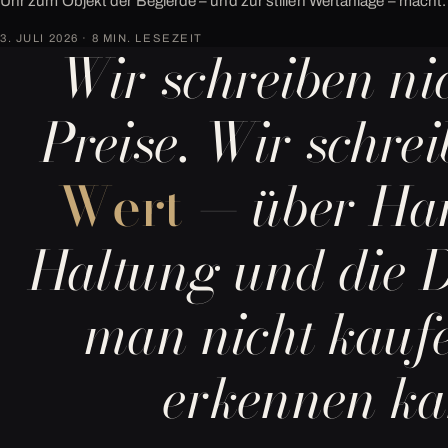
Uhr zum Objekt der Begierde – und zur stillen Wertanlage – macht.
3. JULI 2026 · 8 MIN. LESEZEIT
Wir schreiben ni
Preise. Wir schre
Wert
— über Ha
Haltung und die D
man nicht kauf
erkennen ka