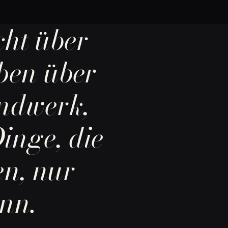
cht über
iben über
ndwerk,
inge, die
en, nur
nn.