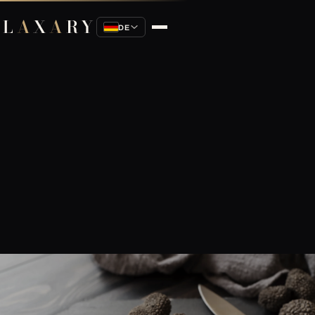
L
A
X
A
RY
DE