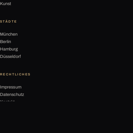
Kunst
STÄDTE
München
Berlin
Hamburg
Düsseldorf
RECHTLICHES
Impressum
Datenschutz
Kontakt
©
2026
LAXARY · Ein Magazin der NexTao GmbH. Alle Rechte vorbehalten.