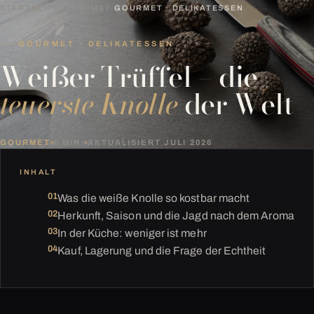
STARTSEITE
/
GOURMET
/
GOURMET · DELIKATESSEN
GOURMET · DELIKATESSEN
Weißer Trüffel – die
teuerste Knolle
der Welt
GOURMET
6 MIN.
AKTUALISIERT JULI 2026
INHALT
Was die weiße Knolle so kostbar macht
Herkunft, Saison und die Jagd nach dem Aroma
In der Küche: weniger ist mehr
Kauf, Lagerung und die Frage der Echtheit