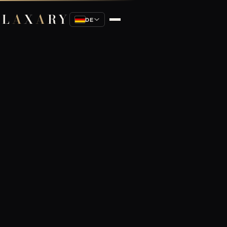
L
A
X
A
RY
DE