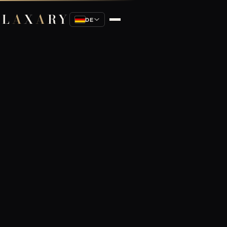
L
A
X
A
RY
DE