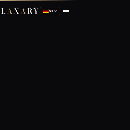
L
A
X
A
RY
DE