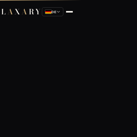
L
A
X
A
RY
DE