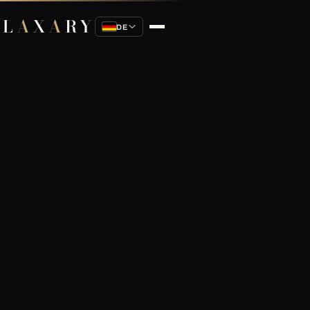
L
A
X
A
RY
DE