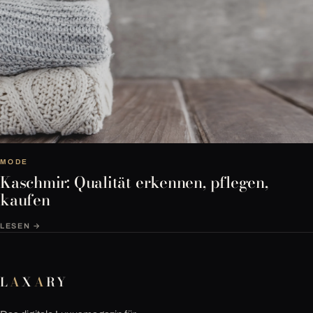
MODE
Kaschmir: Qualität erkennen, pflegen,
kaufen
LESEN →
L
A
X
A
RY