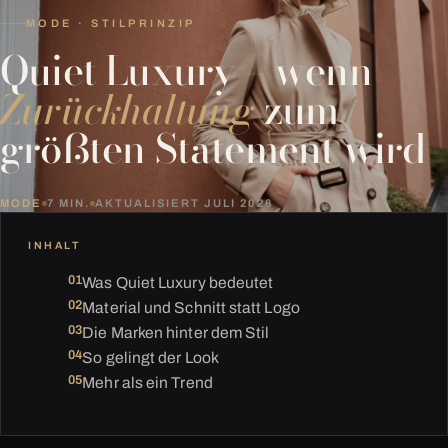
MODE · STILPRINZIP
Quiet Luxury – wenn
Zurückhaltung
zum
größten Statement wird
MODE
7 MIN.
AKTUALISIERT JULI 2026
INHALT
Was Quiet Luxury bedeutet
Material und Schnitt statt Logo
Die Marken hinter dem Stil
So gelingt der Look
Mehr als ein Trend