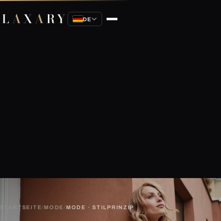
L
A
X
A
RY
DE
STARTSEITE
/
MODE
/
MODE · STILPRINZIP