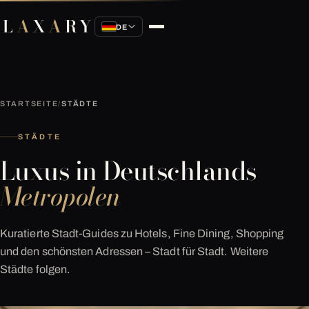
L
A
X
A
RY
DE
STARTSEITE
/
STÄDTE
STÄDTE
Luxus in Deutschlands
Metropolen
Kuratierte Stadt-Guides zu Hotels, Fine Dining, Shopping
und den schönsten Adressen – Stadt für Stadt. Weitere
Städte folgen.