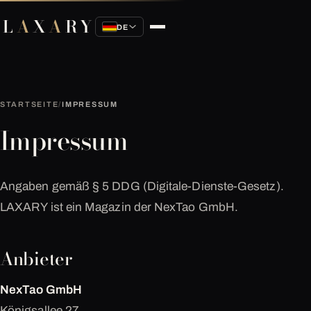
L
A
X
A
RY
DE
STARTSEITE
/
IMPRESSUM
Impressum
Angaben gemäß § 5 DDG (Digitale-Dienste-Gesetz).
LAXARY ist ein Magazin der NexTao GmbH.
Anbieter
NexTao GmbH
Königsallee 27