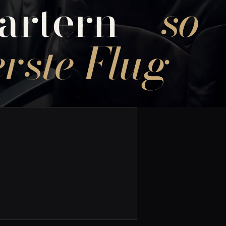
hartern –
so
erste Flug