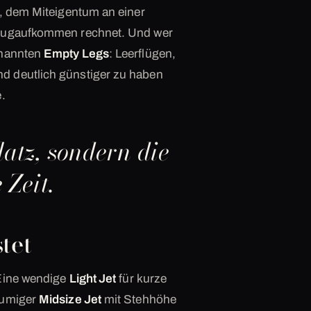
, dem Miteigentum an einer
Flugaufkommen rechnet. Und wer
enannten
Empty Legs
: Leerflügen,
d deutlich günstiger zu haben
.
latz, sondern die
 Zeit.
tet
 Eine wendige
Light Jet
für kurze
äumiger
Midsize Jet
mit Stehhöhe