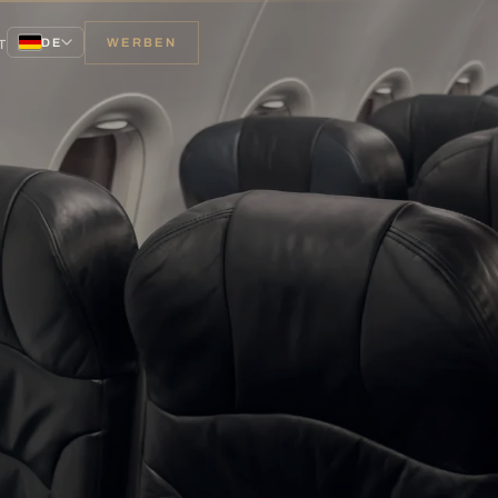
DE
WERBEN
T