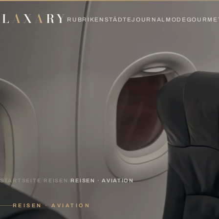
L
A
X
A
RY
RUBRIKEN
STÄDTE
JOURNAL
MODE
GOURME
STARTSEITE
/
REISEN
/
REISEN · AVIATION
REISEN · AVIATION