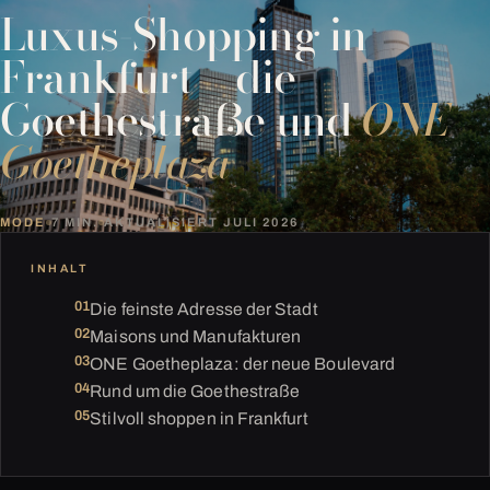
Luxus-Shopping in
Frankfurt – die
Goethestraße und
ONE
Goetheplaza
MODE
7 MIN.
AKTUALISIERT JULI 2026
INHALT
Die feinste Adresse der Stadt
Maisons und Manufakturen
ONE Goetheplaza: der neue Boulevard
Rund um die Goethestraße
Stilvoll shoppen in Frankfurt