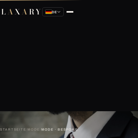
L
A
X
A
RY
DE
STARTSEITE
/
MODE
/
MODE · BESPOKE