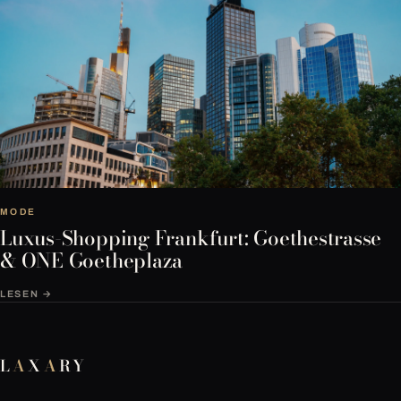
MODE
Luxus-Shopping Frankfurt: Goethestrasse
& ONE Goetheplaza
LESEN →
L
A
X
A
RY