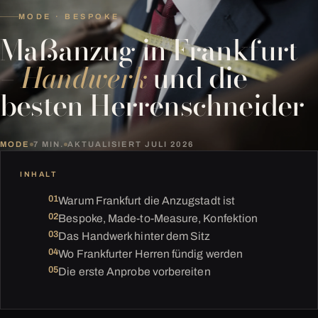
MODE · BESPOKE
Maßanzug in Frankfurt
–
Handwerk
und die
besten Herrenschneider
MODE
7 MIN.
AKTUALISIERT JULI 2026
INHALT
Warum Frankfurt die Anzugstadt ist
Bespoke, Made-to-Measure, Konfektion
Das Handwerk hinter dem Sitz
Wo Frankfurter Herren fündig werden
Die erste Anprobe vorbereiten