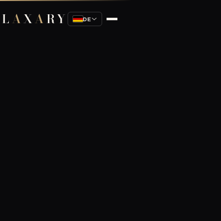
L
A
X
A
RY
DE