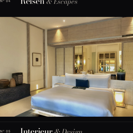
Reisen
& Escapes
Nº 04
Interieur
& Design
Nº 05