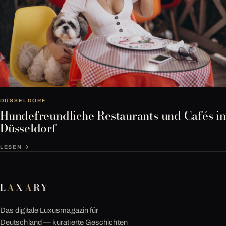
DÜSSELDORF
Hundefreundliche Restaurants und Cafés in
Düsseldorf
LESEN →
L
A
X
A
RY
Das digitale Luxusmagazin für
Deutschland — kuratierte Geschichten