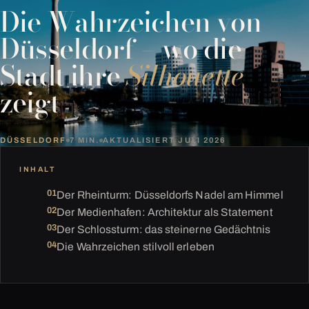
Die Wahrzeichen von
Düsseldorf – wo die
Stadt ihre
Silhouette
zeigt
DÜSSELDORF
7 MIN.
AKTUALISIERT JULI 2026
INHALT
Der Rheinturm: Düsseldorfs Nadel am Himmel
Der Medienhafen: Architektur als Statement
Der Schlossturm: das steinerne Gedächtnis
Die Wahrzeichen stilvoll erleben