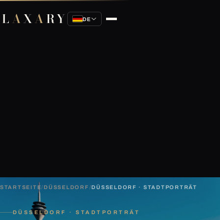
L
A
X
A
RY
DE
STARTSEITE
/
DÜSSELDORF
/
DÜSSELDORF · STADTPORTRÄT
DÜSSELDORF · STADTPORTRÄT