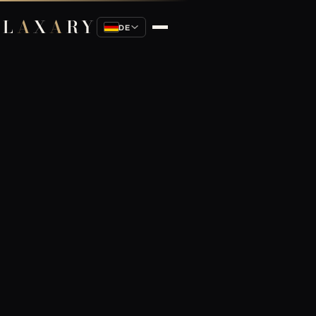
L
A
X
A
RY
DE