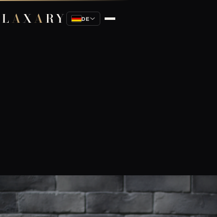
L
A
X
A
RY
DE