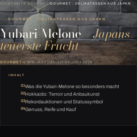
STARTSEITE
/
GOURMET
/
GOURMET · DELIKATESSEN AUS JAPAN
GOURMET · DELIKATESSEN AUS JAPAN
Yubari-Melone –
Japans
teuerste Frucht
GOURMET
6 MIN.
AKTUALISIERT JULI 2026
INHALT
Was die Yubari-Melone so besonders macht
Hokkaido: Terroir und Anbaukunst
Rekordauktionen und Statussymbol
Genuss, Reife und Kauf